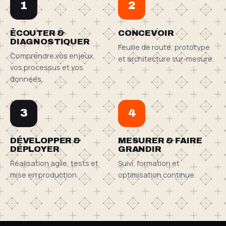
1
2
ÉCOUTER &
CONCEVOIR
DIAGNOSTIQUER
Feuille de route, prototype
Comprendre vos enjeux,
et architecture sur-mesure.
vos processus et vos
données.
3
4
DÉVELOPPER &
MESURER & FAIRE
DÉPLOYER
GRANDIR
Réalisation agile, tests et
Suivi, formation et
mise en production.
optimisation continue.