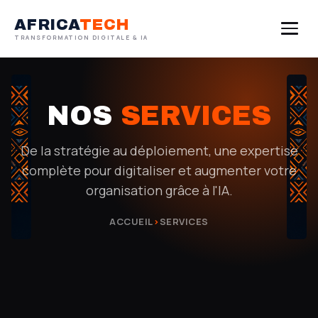
AFRICA
TECH
TRANSFORMATION DIGITALE & IA
ACCUEIL
NOS
SERVICES
À PROPOS
De la stratégie au déploiement, une expertise
SERVICES
complète pour digitaliser et augmenter votre
FORMATIONS
organisation grâce à l'IA.
ACCUEIL
›
SERVICES
RÉALISATIONS
BLOG
CONTACT