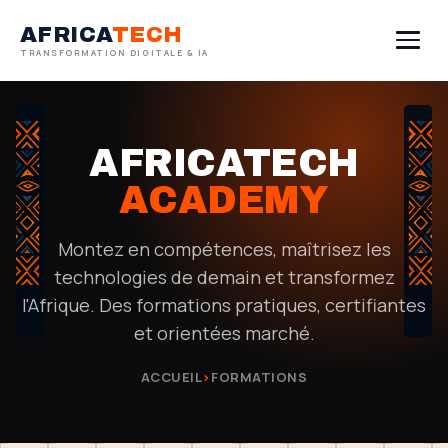
AFRICA
TECH
TRANSFORMATION DIGITALE & IA
ACCUEIL
AFRICATECH
À PROPOS
ACADEMY
SERVICES
Montez en compétences, maîtrisez les
FORMATIONS
technologies de demain et transformez
l'Afrique. Des formations pratiques, certifiantes
RÉALISATIONS
et orientées marché.
BLOG
ACCUEIL
›
FORMATIONS
CONTACT